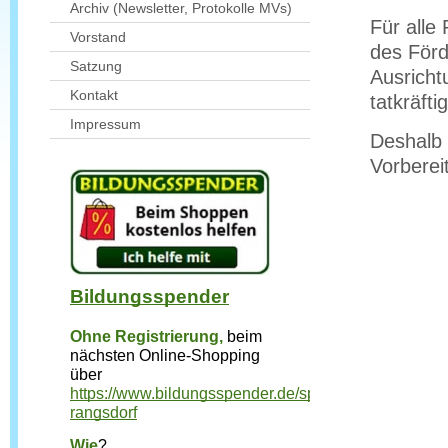
Archiv (Newsletter, Protokolle MVs)
Für alle 
Vorstand
des Förd
Satzung
Ausricht
Kontakt
tatkräfti
Impressum
Deshalb 
Vorberei
Bildungsspender
Ohne Registrierung,
beim 
nächsten Online-Shopping 
über 
https://www.bildungsspender.de/spatzennest-
rangsdorf
Wie
?